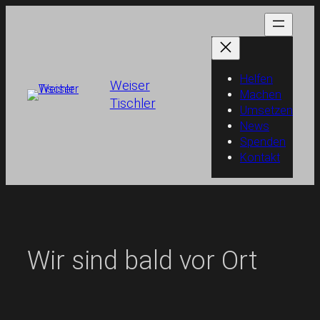
Zum
Inhalt
springen
Helfen
Weiser
Machen
Tischler
Umsetzen
News
Spenden
Kontakt
Wir sind bald vor Ort