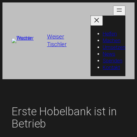
Zum
Inhalt
springen
Helfen
Weiser
Machen
Tischler
Umsetzen
News
Spenden
Kontakt
Erste Hobelbank ist in
Betrieb